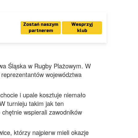
Zostań naszym
Wesprzyj
partnerem
klub
stwa Śląska w Rugby Plażowym. W
że reprezentantów województwa
chocie i upale kosztuje niemało
W turnieju takim jak ten
p chętnie wspierali zawodników
ce, którzy najpierw mieli okazje