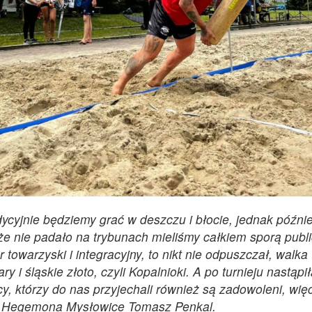
ycyjnie będziemy grać w deszczu i błocie, jednak późni
 że nie padało na trybunach mieliśmy całkiem sporą publ
 towarzyski i integracyjny, to nikt nie odpuszczał, walka
i śląskie złoto, czyli Kopalnioki. A po turnieju nastąpi
, którzy do nas przyjechali również są zadowoleni, więc
zes Hegemona Mysłowice Tomasz Penkal.