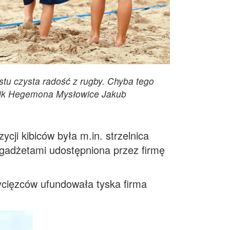
ostu czysta radość z rugby. Chyba tego
dnik Hegemona Mysłowice Jakub
cji kibiców była m.in. strzelnica
gadżetami udostępniona przez firmę
ycięzców ufundowała tyska firma