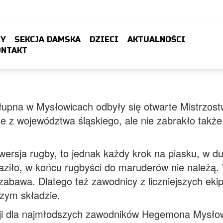
ZY
SEKCJA DAMSKA
DZIECI
AKTUALNOŚCI
ONTAKT
Słupna w Mysłowicach odbyły się otwarte Mistrzo
nie z województwa śląskiego, ale nie zabrakło tak
rsja rugby, to jednak każdy krok na piasku, w du
raziło, w końcu rugbyści do maruderów nie należą. 
 zabawa. Dlatego też zawodnicy z liczniejszych eki
szym składzie.
cji dla najmłodszych zawodników Hegemona Mysłowi