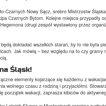
Biało-Czarnych Nowy Sącz, srebro Mistrzostw Śląs
ekipa Czarnych Bytom. Kolejne miejsca przypadły 
Hegemona (drugi zespół wystawiony przez organiz
 będą dokładać wszelkich starań, by to nie była pi
ach. Jak mówią – bez względu na to czy gramy na
cią.
na Śląsk!
odłączne elementy kojarzące się każdemu z wakacj
nia wolnego czasu z rodziną i przyjaciółmi. Stow
ię początek wakacji, zaprasza kibiców do aktywneg
ów Letnich Słupna w Mysłowicach przejmą rugbyśc