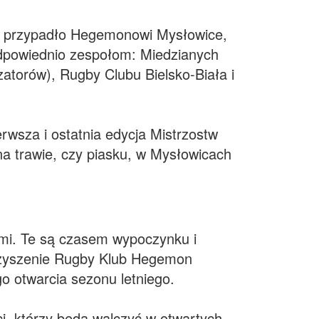
ka przypadło Hegemonowi Mysłowice,
odpowiednio zespołom: Miedzianych
atorów), Rugby Clubu Bielsko-Biała i
erwsza i ostatnia edycja Mistrzostw
 trawie, czy piasku, w Mysłowicach
ami. Te są czasem wypoczynku i
arzyszenie Rugby Klub Hegemon
o otwarcia sezonu letniego.
i, którzy będą walczyć w otwartych