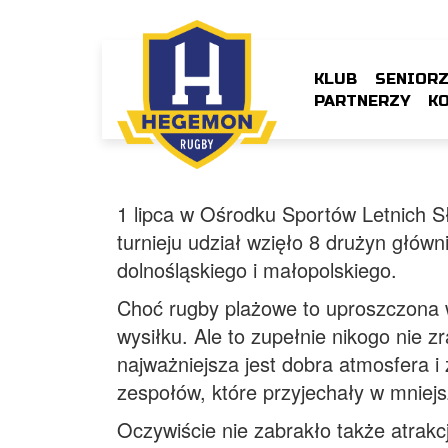
KLUB
SENIOR
PARTNERZY
K
1 lipca w Ośrodku Sportów Letnich 
turnieju udział wzięło 8 drużyn głów
dolnośląskiego i małopolskiego.
Choć rugby plażowe to uproszczona we
wysiłku. Ale to zupełnie nikogo nie z
najważniejsza jest dobra atmosfera i
zespołów, które przyjechały w mniej
Oczywiście nie zabrakło także atrak