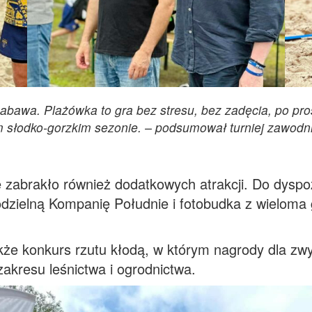
 zabawa. Plażówka to gra bez stresu, bez zadęcia, po pr
m słodko-gorzkim sezonie. – podsumował turniej zawo
e zabrakło również dodatkowych atrakcji. Do dyspozy
ielną Kompanię Południe i fotobudka z wieloma 
kże konkurs rzutu kłodą, w którym nagrody dla zw
zakresu leśnictwa i ogrodnictwa.