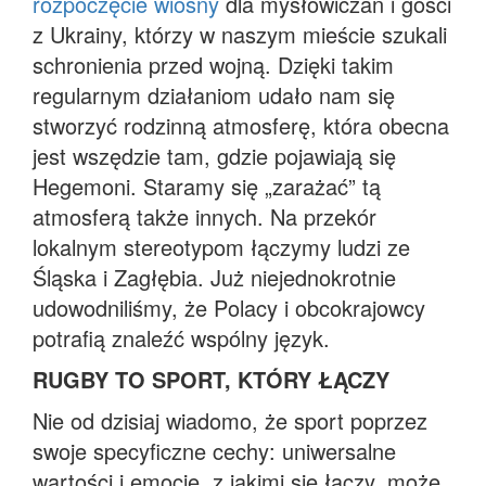
rozpoczęcie wiosny
dla mysłowiczan i gości
z Ukrainy, którzy w naszym mieście szukali
schronienia przed wojną. Dzięki takim
regularnym działaniom udało nam się
stworzyć rodzinną atmosferę, która obecna
jest wszędzie tam, gdzie pojawiają się
Hegemoni. Staramy się „zarażać” tą
atmosferą także innych. Na przekór
lokalnym stereotypom łączymy ludzi ze
Śląska i Zagłębia. Już niejednokrotnie
udowodniliśmy, że Polacy i obcokrajowcy
potrafią znaleźć wspólny język.
RUGBY TO SPORT, KTÓRY ŁĄCZY
Nie od dzisiaj wiadomo, że sport poprzez
swoje specyficzne cechy: uniwersalne
wartości i emocje, z jakimi się łączy, może