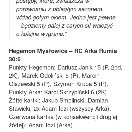
postępy, które, zwłaszcza w
porównaniu z ubiegłym sezonem,
widać gołym okiem. Jedno jest pewne
– będziemy dalej z całych sił walczyć
o kolejne wygrane.
”
Hegemon Mysłowice – RC Arka Rumia
30:6
Punkty Hegemon: Dariusz Janik 15 (P, 2pd,
2K), Marek Odoliński 5 (P), Marcin
Olszewski 5 (P), Szymon Krupa 5 (P).
Punkty Arka: Karol Skrzypiński 6 (2K).
Żółte kartki: Jakub Smoliński, Damian
Stawicki, 2x Adam Idzi (wszyscy Arka).
Czerwona kartka (w konsekwencji drugiej
żółtej): Adam Idzi (Arka).