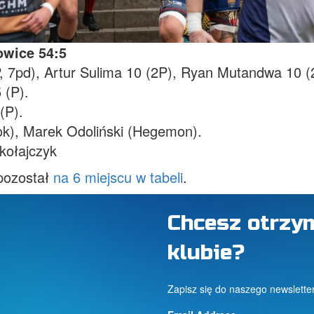
wice 54:5
P, 7pd), Artur Sulima 10 (2P), Ryan Mutandwa 10 (2
 (P).
(P).
stok), Marek Odoliński (Hegemon).
ikołajczyk
pozostał
na 6 miejscu w tabeli
.
Chcesz otrzy
klubie?
Zapisz się do naszego newslette