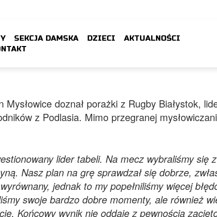
ZY
SEKCJA DAMSKA
DZIECI
AKTUALNOŚCI
ONTAKT
Mysłowice doznał porażki z Rugby Białystok, lider
odników z Podlasia. Mimo przegranej mysłowiczanie
estionowany lider tabeli. Na mecz wybraliśmy się 
yną. Nasz plan na grę sprawdzał się dobrze, zwła
wyrównany, jednak to my popełniliśmy więcej błęd
iśmy swoje bardzo dobre momenty, ale również wiel
cie. Końcowy wynik nie oddaje z pewnością zacięto